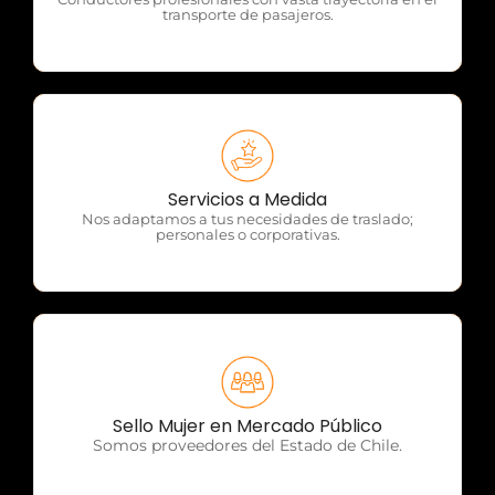
transporte de pasajeros.
OTP Servicios
Servicios a Medida
Nos adaptamos a tus necesidades de traslado;
personales o corporativas.
OTP Servicios
Sello Mujer en Mercado Público
Somos proveedores del Estado de Chile.