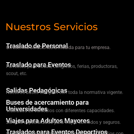
Nuestros Servicios
Traslado de Personal
Ofrecemos soluciones a medida para tu empresa.
Traslado para Eventos
Perfectos para bodas, congresos, ferias, productoras,
scout, etc.
Salidas Pedagógicas
Nuestros buses cumplen con toda la normativa vigente.
Buses de acercamiento para
Universidades
Traslados en vehículos con diferentes capacidades.
Viajes para Adultos Mayores
Servicio especializado para viajes cómodos y seguros.
Traslados para Eventos Deportivos
Conductores expertos que acompañan tus desafíos con