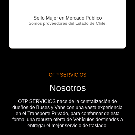
Sello Mujer en Mercado Público
OTP Servicios
Somos proveedores del Estado de Chile.
OTP SERVICIOS
Nosotros
OTP SERVICIOS nace de la centralización de
dueños de Buses y Vans con una vasta experiencia
en el Transporte Privado, para conformar de esta
forma, una robusta oferta de Vehículos destinados a
entregar el mejor servicio de traslado.