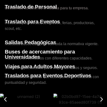
Traslado de Personal
Ofrecemos soluciones a medida para tu empresa.
Traslado para Eventos
Perfectos para bodas, congresos, ferias, productoras,
scout, etc.
Salidas Pedagógicas
Nuestros buses cumplen con toda la normativa vigente.
Buses de acercamiento para
Universidades
Traslados en vehículos con diferentes capacidades.
Viajes para Adultos Mayores
Servicio especializado para viajes cómodos y seguros.
Traslados para Eventos Deportivos
Conductores expertos que acompañan tus desafíos con
puntualidad y seguridad.