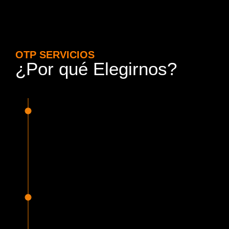
OTP SERVICIOS
¿Por qué Elegirnos?
15 Años de Experiencia y
Responsabilidad
Nuestra experiencia en el rubro nos avala. Contamos con
conductores altamente capacitados, respondemos de
manera rápida y eficiente, garantizando una experiencia de
viaje superior.
Proveedor Habilitado para Trabajar en
Mercado Público
Cumplimos con todas las normativas y una serie de
requisitos, según lo estipulado en la Ley 19.886, que nos