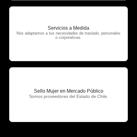
Servicios a Medida
OTP Servicios
Nos adaptamos a tus necesidades de traslado; personales
o corporativas.
Sello Mujer en Mercado Público
OTP Servicios
Somos proveedores del Estado de Chile.