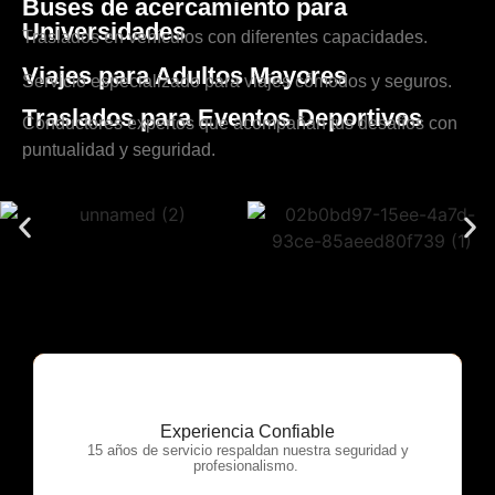
Buses de acercamiento para
Universidades
Traslados en vehículos con diferentes capacidades.
Viajes para Adultos Mayores
Servicio especializado para viajes cómodos y seguros.
Traslados para Eventos Deportivos
Conductores expertos que acompañan tus desafíos con
puntualidad y seguridad.
Experiencia Confiable
OTP Servicios
15 años de servicio respaldan nuestra seguridad y
profesionalismo.