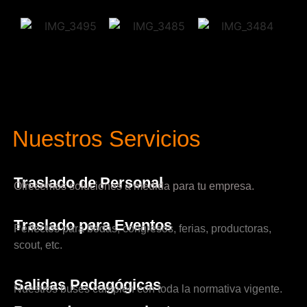
Nuestros Servicios
Traslado de Personal
Ofrecemos soluciones a medida para tu empresa.
Traslado para Eventos
Perfectos para bodas, congresos, ferias, productoras,
scout, etc.
Salidas Pedagógicas
Nuestros buses cumplen con toda la normativa vigente.