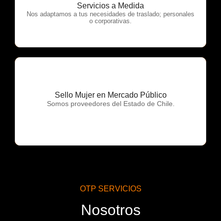
OTP Servicios
Servicios a Medida
Nos adaptamos a tus necesidades de traslado; personales
o corporativas.
Sello Mujer en Mercado Público
OTP Servicios
Somos proveedores del Estado de Chile.
OTP SERVICIOS
Nosotros