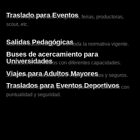
Traslado para Eventos
Perfectos para bodas, congresos, ferias, productoras,
scout, etc.
Salidas Pedagógicas
Nuestros buses cumplen con toda la normativa vigente.
Buses de acercamiento para
Universidades
Traslados en vehículos con diferentes capacidades.
Viajes para Adultos Mayores
Servicio especializado para viajes cómodos y seguros.
Traslados para Eventos Deportivos
Conductores expertos que acompañan tus desafíos con
puntualidad y seguridad.