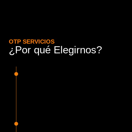
OTP SERVICIOS
¿Por qué Elegirnos?
15 Años de Experiencia y
Responsabilidad
Nuestra experiencia en el rubro nos avala. Contamos con
conductores altamente capacitados, respondemos de
manera rápida y eficiente, garantizando una experiencia de
viaje superior.
Proveedor Habilitado para Trabajar en
Mercado Público
Cumplimos con todas las normativas y una serie de