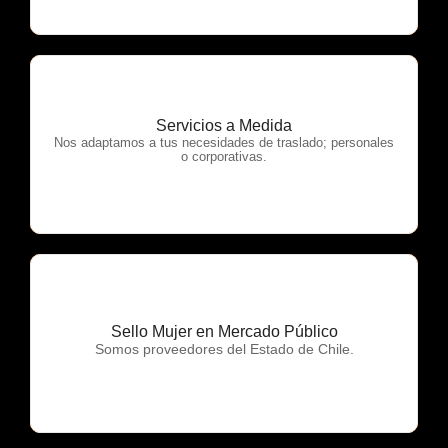
Servicios a Medida
OTP Servicios
Nos adaptamos a tus necesidades de traslado; personales
o corporativas.
Sello Mujer en Mercado Público
OTP Servicios
Somos proveedores del Estado de Chile.