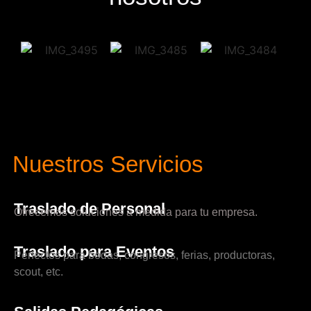
Nuestros Servicios
Traslado de Personal
Ofrecemos soluciones a medida para tu empresa.
Traslado para Eventos
Perfectos para bodas, congresos, ferias, productoras,
scout, etc.