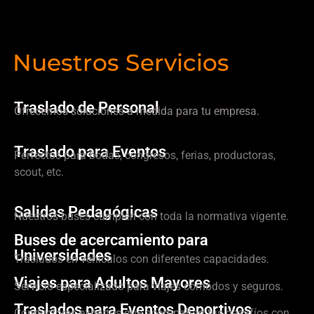
Nuestros Servicios
Traslado de Personal
Ofrecemos soluciones a medida para tu empresa.
Traslado para Eventos
Perfectos para bodas, congresos, ferias, productoras,
scout, etc.
Salidas Pedagógicas
Nuestros buses cumplen con toda la normativa vigente.
Buses de acercamiento para
Universidades
Traslados en vehículos con diferentes capacidades.
Viajes para Adultos Mayores
Servicio especializado para viajes cómodos y seguros.
Traslados para Eventos Deportivos
Conductores expertos que acompañan tus desafíos con