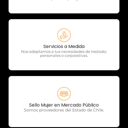
OTP Servicios
Servicios a Medida
Nos adaptamos a tus necesidades de traslado;
personales o corporativas.
OTP Servicios
Sello Mujer en Mercado Público
Somos proveedores del Estado de Chile.