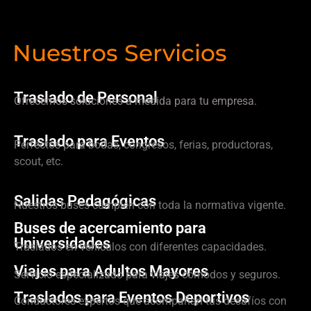
Nuestros Servicios
Traslado de Personal
Ofrecemos soluciones a medida para tu empresa.
Traslado para Eventos
Perfectos para bodas, congresos, ferias, productoras,
scout, etc.
Salidas Pedagógicas
Nuestros buses cumplen con toda la normativa vigente.
Buses de acercamiento para
Universidades
Traslados en vehículos con diferentes capacidades.
Viajes para Adultos Mayores
Servicio especializado para viajes cómodos y seguros.
Traslados para Eventos Deportivos
Conductores expertos que acompañan tus desafíos con