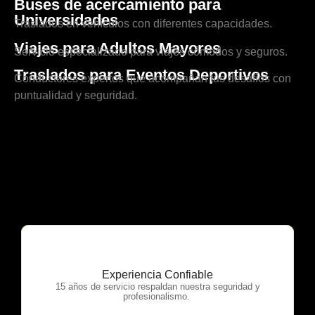
Buses de acercamiento para
Universidades
Traslados en vehículos con diferentes capacidades.
Viajes para Adultos Mayores
Servicio especializado para viajes cómodos y seguros.
Traslados para Eventos Deportivos
Conductores expertos que acompañan tus desafíos con
puntualidad y seguridad.
Experiencia Confiable
OTP Servicios
15 años de servicio respaldan nuestra seguridad y
profesionalismo.