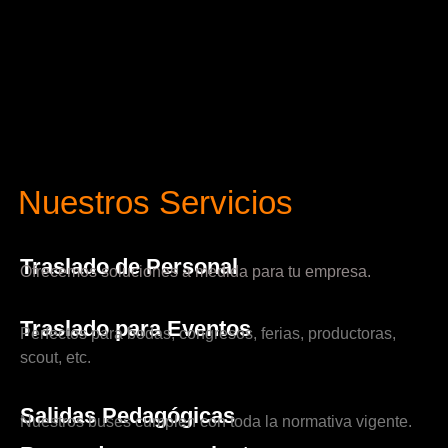
Nuestros Servicios
Traslado de Personal
Ofrecemos soluciones a medida para tu empresa.
Traslado para Eventos
Perfectos para bodas, congresos, ferias, productoras,
scout, etc.
Salidas Pedagógicas
Nuestros buses cumplen con toda la normativa vigente.