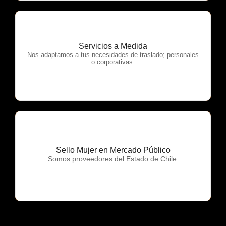
Servicios a Medida
OTP Servicios
Nos adaptamos a tus necesidades de traslado; personales
o corporativas.
Sello Mujer en Mercado Público
OTP Servicios
Somos proveedores del Estado de Chile.