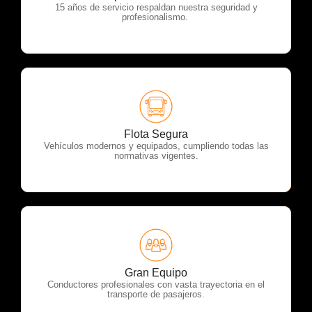
15 años de servicio respaldan nuestra seguridad y
profesionalismo.
OTP Servicios
Flota Segura
Vehículos modernos y equipados, cumpliendo todas las
normativas vigentes.
OTP Servicios
Gran Equipo
Conductores profesionales con vasta trayectoria en el
transporte de pasajeros.