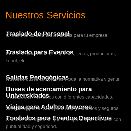
Nuestros Servicios
Traslado de Personal
Ofrecemos soluciones a medida para tu empresa.
Traslado para Eventos
Perfectos para bodas, congresos, ferias, productoras,
scout, etc.
Salidas Pedagógicas
Nuestros buses cumplen con toda la normativa vigente.
Buses de acercamiento para
Universidades
Traslados en vehículos con diferentes capacidades.
Viajes para Adultos Mayores
Servicio especializado para viajes cómodos y seguros.
Traslados para Eventos Deportivos
Conductores expertos que acompañan tus desafíos con
puntualidad y seguridad.