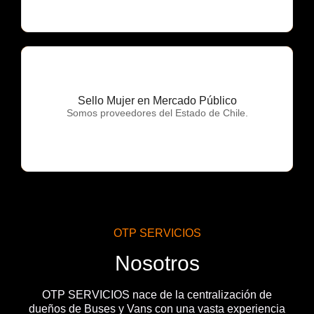
Sello Mujer en Mercado Público
OTP Servicios
Somos proveedores del Estado de Chile.
OTP SERVICIOS
Nosotros
OTP SERVICIOS nace de la centralización de
dueños de Buses y Vans con una vasta experiencia