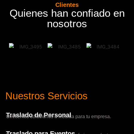
Clientes
Quienes han confiado en
nosotros
Nuestros Servicios
Traslado de Personal
Ofrecemos soluciones a medida para tu empresa.
Traslado para Eventos