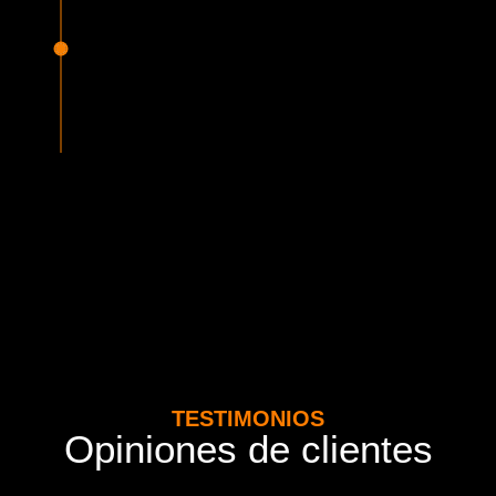
Seguridad Garantizada
Todos nuestros vehículos están equipados con la más
avanzada tecnología en seguridad, cumpliendo con la
normativa vigente del MTT. Además contamos con seguros
adicionales por cada pasajero.
TESTIMONIOS
Opiniones de clientes