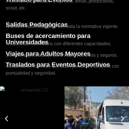
Perfectos para bodas, congresos, ferias, productoras,
scout, etc.
Salidas Pedagógicas
Nuestros buses cumplen con toda la normativa vigente.
Buses de acercamiento para
Universidades
Traslados en vehículos con diferentes capacidades.
Viajes para Adultos Mayores
Servicio especializado para viajes cómodos y seguros.
Traslados para Eventos Deportivos
Conductores expertos que acompañan tus desafíos con
puntualidad y seguridad.