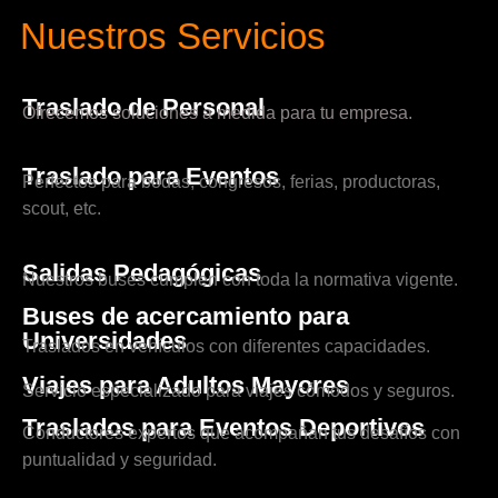
Nuestros Servicios
Traslado de Personal
Ofrecemos soluciones a medida para tu empresa.
Traslado para Eventos
Perfectos para bodas, congresos, ferias, productoras,
scout, etc.
Salidas Pedagógicas
Nuestros buses cumplen con toda la normativa vigente.
Buses de acercamiento para
Universidades
Traslados en vehículos con diferentes capacidades.
Viajes para Adultos Mayores
Servicio especializado para viajes cómodos y seguros.
Traslados para Eventos Deportivos
Conductores expertos que acompañan tus desafíos con
puntualidad y seguridad.