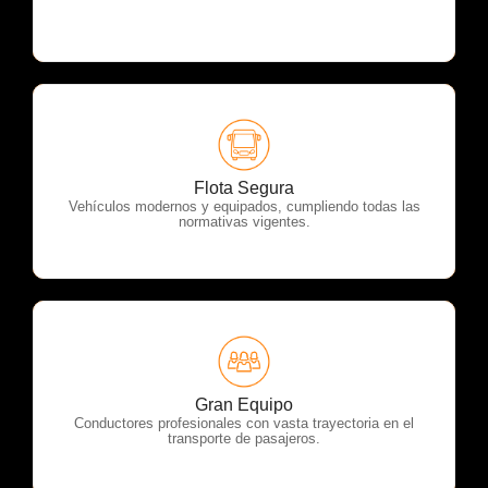
OTP Servicios
Flota Segura
Vehículos modernos y equipados, cumpliendo todas las
normativas vigentes.
OTP Servicios
Gran Equipo
Conductores profesionales con vasta trayectoria en el
transporte de pasajeros.