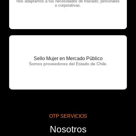
OTP Servicios
Nos adaptamos a tus necesidades de traslado; personales
o corporativas.
Sello Mujer en Mercado Público
OTP Servicios
Somos proveedores del Estado de Chile.
OTP SERVICIOS
Nosotros