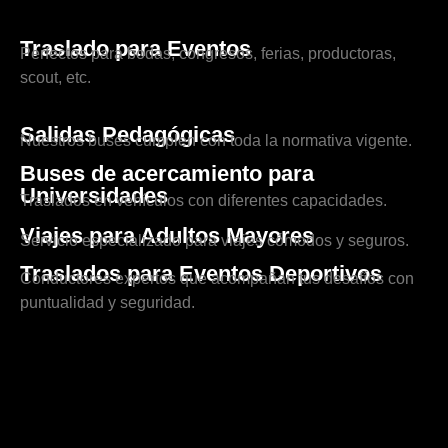
Traslado para Eventos
Perfectos para bodas, congresos, ferias, productoras,
scout, etc.
Salidas Pedagógicas
Nuestros buses cumplen con toda la normativa vigente.
Buses de acercamiento para
Universidades
Traslados en vehículos con diferentes capacidades.
Viajes para Adultos Mayores
Servicio especializado para viajes cómodos y seguros.
Traslados para Eventos Deportivos
Conductores expertos que acompañan tus desafíos con
puntualidad y seguridad.