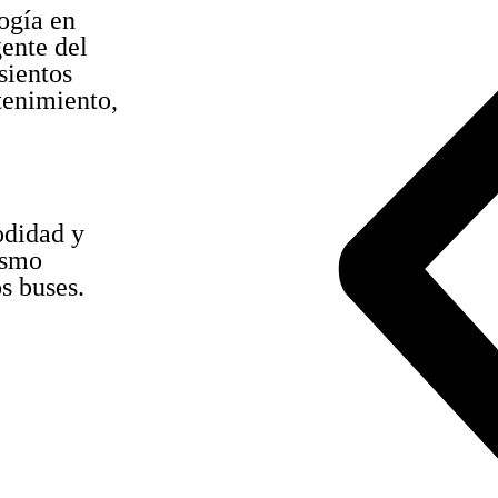
ogía en
ente del
sientos
tenimiento,
odidad y
ismo
s buses.