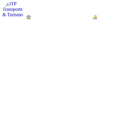
otpservicios
Turismo / Arriendo de Buses y Van
Empresa Familiar + d