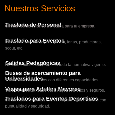
Nuestros Servicios
Traslado de Personal
Ofrecemos soluciones a medida para tu empresa.
Traslado para Eventos
Perfectos para bodas, congresos, ferias, productoras,
scout, etc.
Salidas Pedagógicas
Nuestros buses cumplen con toda la normativa vigente.
Buses de acercamiento para
Universidades
Traslados en vehículos con diferentes capacidades.
Viajes para Adultos Mayores
Servicio especializado para viajes cómodos y seguros.
Traslados para Eventos Deportivos
Conductores expertos que acompañan tus desafíos con
puntualidad y seguridad.