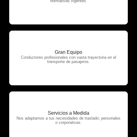
normativas vigentes.
Gran Equipo
OTP Servicios
Conductores profesionales con vasta trayectoria en el
transporte de pasajeros.
Servicios a Medida
OTP Servicios
Nos adaptamos a tus necesidades de traslado; personales
o corporativas.