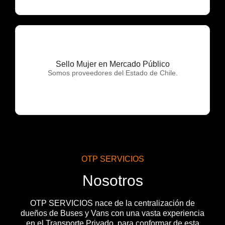
Sello Mujer en Mercado Público
OTP Servicios
Somos proveedores del Estado de Chile.
OTP SERVICIOS
Nosotros
OTP SERVICIOS nace de la centralización de
dueños de Buses y Vans con una vasta experiencia
en el Transporte Privado, para conformar de esta