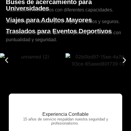
Buses de acercamiento para
Universidades
Traslados en vehículos con diferentes capacidades.
Viajes para Adultos Mayores
Servicio especializado para viajes cómodos y seguros.
Traslados para Eventos Deportivos
Conductores expertos que acompañan tus desafíos con
puntualidad y seguridad.
Experiencia Confiable
OTP Servicios
15 años de servicio respaldan nuestra seguridad y
profesionalismo.