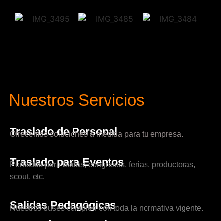
Nuestros Servicios
Traslado de Personal
Ofrecemos soluciones a medida para tu empresa.
Traslado para Eventos
Perfectos para bodas, congresos, ferias, productoras,
scout, etc.
Salidas Pedagógicas
Nuestros buses cumplen con toda la normativa vigente.