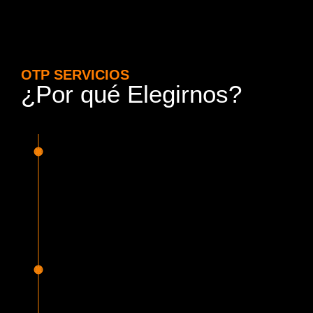
OTP SERVICIOS
¿Por qué Elegirnos?
15 Años de Experiencia y
Responsabilidad
Nuestra experiencia en el rubro nos avala. Contamos con
conductores altamente capacitados, respondemos de
manera rápida y eficiente, garantizando una experiencia de
viaje superior.
Proveedor Habilitado para Trabajar en
Mercado Público
Cumplimos con todas las normativas y una serie de
requisitos, según lo estipulado en la Ley 19.886, que nos