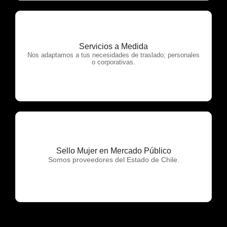
Servicios a Medida
OTP Servicios
Nos adaptamos a tus necesidades de traslado; personales
o corporativas.
Sello Mujer en Mercado Público
OTP Servicios
Somos proveedores del Estado de Chile.