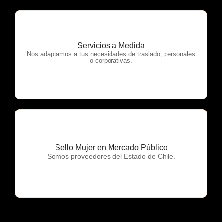
Servicios a Medida
OTP Servicios
Nos adaptamos a tus necesidades de traslado; personales
o corporativas.
Sello Mujer en Mercado Público
OTP Servicios
Somos proveedores del Estado de Chile.