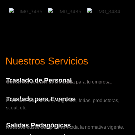
Nuestros Servicios
Traslado de Personal
Ofrecemos soluciones a medida para tu empresa.
Traslado para Eventos
Perfectos para bodas, congresos, ferias, productoras,
scout, etc.
Salidas Pedagógicas
Nuestros buses cumplen con toda la normativa vigente.