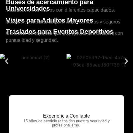
Buses de acercamiento para
Universidades
Traslados en vehículos con diferentes capacidades.
Viajes para Adultos Mayores
Servicio especializado para viajes cómodos y seguros.
Traslados para Eventos Deportivos
Conductores expertos que acompañan tus desafíos con
puntualidad y seguridad.
Experiencia Confiable
OTP Servicios
15 años de servicio respaldan nuestra seguridad y
profesionalismo.