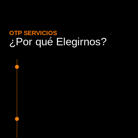
OTP SERVICIOS
¿Por qué Elegirnos?
15 Años de Experiencia y
Responsabilidad
Nuestra experiencia en el rubro nos avala. Contamos con
conductores altamente capacitados, respondemos de
manera rápida y eficiente, garantizando una experiencia de
viaje superior.
Proveedor Habilitado para Trabajar en
Mercado Público
Cumplimos con todas las normativas y una serie de
requisitos, según lo estipulado en la Ley 19.886, que nos