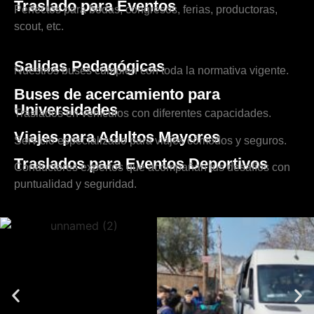
Traslado para Eventos
Perfectos para bodas, congresos, ferias, productoras,
scout, etc.
Salidas Pedagógicas
Nuestros buses cumplen con toda la normativa vigente.
Buses de acercamiento para
Universidades
Traslados en vehículos con diferentes capacidades.
Viajes para Adultos Mayores
Servicio especializado para viajes cómodos y seguros.
Traslados para Eventos Deportivos
Conductores expertos que acompañan tus desafíos con
puntualidad y seguridad.