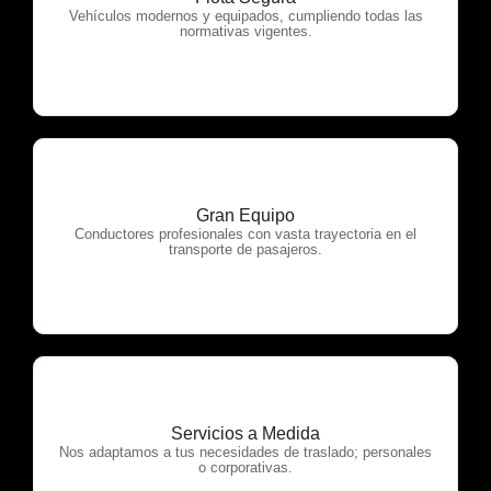
OTP Servicios
Vehículos modernos y equipados, cumpliendo todas las
normativas vigentes.
Gran Equipo
OTP Servicios
Conductores profesionales con vasta trayectoria en el
transporte de pasajeros.
Servicios a Medida
OTP Servicios
Nos adaptamos a tus necesidades de traslado; personales
o corporativas.