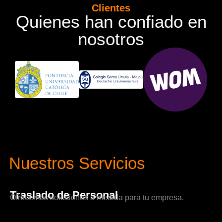
Clientes
Quienes han confiado en
nosotros
Nuestros Servicios
Traslado de Personal
Ofrecemos soluciones a medida para tu empresa.