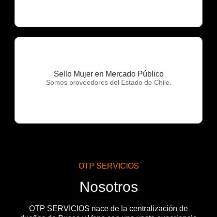
Sello Mujer en Mercado Público
OTP Servicios
Somos proveedores del Estado de Chile.
OTP SERVICIOS
Nosotros
OTP SERVICIOS nace de la centralización de