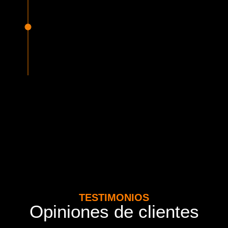
Seguridad Garantizada
Todos nuestros vehículos están equipados con la más
avanzada tecnología en seguridad, cumpliendo con la
normativa vigente del MTT. Además contamos con seguros
adicionales por cada pasajero.
TESTIMONIOS
Opiniones de clientes