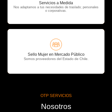
OTP Servicios
Servicios a Medida
Nos adaptamos a tus necesidades de traslado; personales
o corporativas.
OTP Servicios
Sello Mujer en Mercado Público
Somos proveedores del Estado de Chile.
OTP SERVICIOS
Nosotros