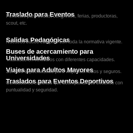
Traslado para Eventos
Perfectos para bodas, congresos, ferias, productoras,
scout, etc.
Salidas Pedagógicas
Nuestros buses cumplen con toda la normativa vigente.
Buses de acercamiento para
Universidades
Traslados en vehículos con diferentes capacidades.
Viajes para Adultos Mayores
Servicio especializado para viajes cómodos y seguros.
Traslados para Eventos Deportivos
Conductores expertos que acompañan tus desafíos con
puntualidad y seguridad.