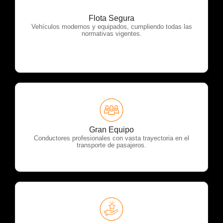
Flota Segura
OTP Servicios
Vehículos modernos y equipados, cumpliendo todas las
normativas vigentes.
OTP Servicios
Gran Equipo
Conductores profesionales con vasta trayectoria en el
transporte de pasajeros.