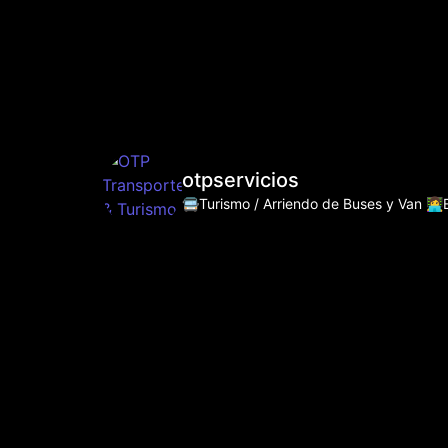
otpservicios
🚍Turismo / Arriendo de Buses y Van
👩‍