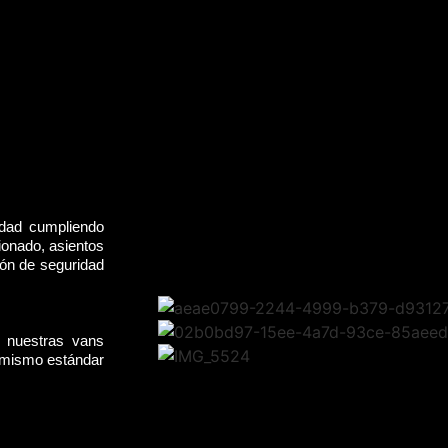
idad cumpliendo
ionado, asientos
rón de seguridad
, nuestras vans
l mismo estándar