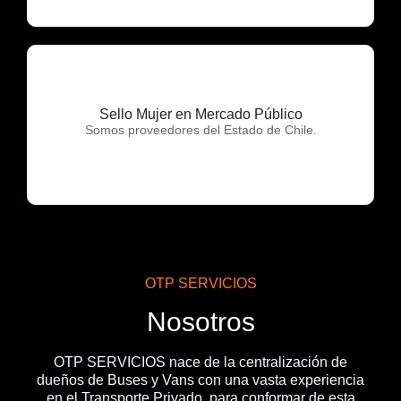
Sello Mujer en Mercado Público
OTP Servicios
Somos proveedores del Estado de Chile.
OTP SERVICIOS
Nosotros
OTP SERVICIOS nace de la centralización de
dueños de Buses y Vans con una vasta experiencia
en el Transporte Privado, para conformar de esta