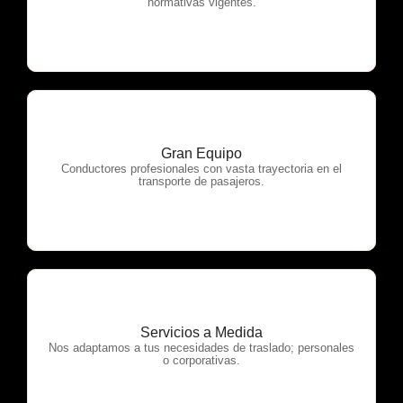
normativas vigentes.
Gran Equipo
OTP Servicios
Conductores profesionales con vasta trayectoria en el
transporte de pasajeros.
Servicios a Medida
OTP Servicios
Nos adaptamos a tus necesidades de traslado; personales
o corporativas.