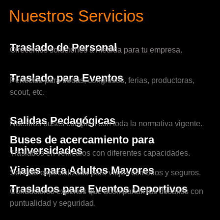
Nuestros Servicios
Traslado de Personal
Ofrecemos soluciones a medida para tu empresa.
Traslado para Eventos
Perfectos para bodas, congresos, ferias, productoras,
scout, etc.
Salidas Pedagógicas
Nuestros buses cumplen con toda la normativa vigente.
Buses de acercamiento para
Universidades
Traslados en vehículos con diferentes capacidades.
Viajes para Adultos Mayores
Servicio especializado para viajes cómodos y seguros.
Traslados para Eventos Deportivos
Conductores expertos que acompañan tus desafíos con
puntualidad y seguridad.