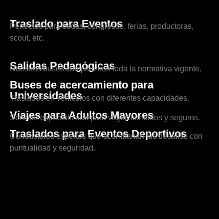
Traslado para Eventos
Perfectos para bodas, congresos, ferias, productoras,
scout, etc.
Salidas Pedagógicas
Nuestros buses cumplen con toda la normativa vigente.
Buses de acercamiento para
Universidades
Traslados en vehículos con diferentes capacidades.
Viajes para Adultos Mayores
Servicio especializado para viajes cómodos y seguros.
Traslados para Eventos Deportivos
Conductores expertos que acompañan tus desafíos con
puntualidad y seguridad.