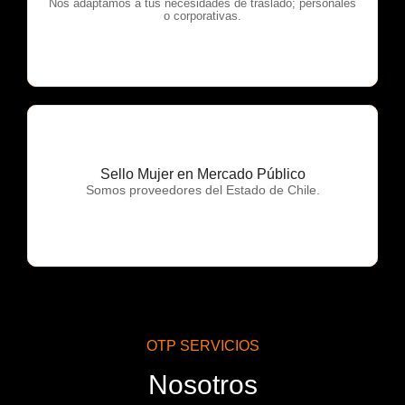
OTP Servicios
Nos adaptamos a tus necesidades de traslado; personales
o corporativas.
Sello Mujer en Mercado Público
OTP Servicios
Somos proveedores del Estado de Chile.
OTP SERVICIOS
Nosotros