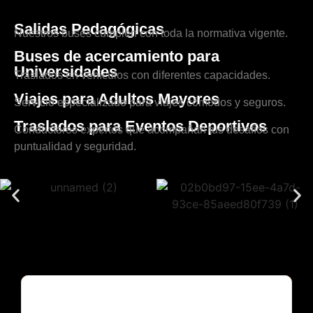
Salidas Pedagógicas
Nuestros buses cumplen con toda la normativa vigente.
Buses de acercamiento para
Universidades
Traslados en vehículos con diferentes capacidades.
Viajes para Adultos Mayores
Servicio especializado para viajes cómodos y seguros.
Traslados para Eventos Deportivos
Conductores expertos que acompañan tus desafíos con
puntualidad y seguridad.