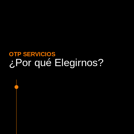
OTP SERVICIOS
¿Por qué Elegirnos?
15 Años de Experiencia y
Responsabilidad
Nuestra experiencia en el rubro nos avala. Contamos con
conductores altamente capacitados, respondemos de
manera rápida y eficiente, garantizando una experiencia de
viaje superior.
Proveedor Habilitado para Trabajar en