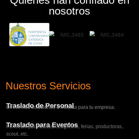
nosotros
Nuestros Servicios
Traslado de Personal
Ofrecemos soluciones a medida para tu empresa.
Traslado para Eventos
Perfectos para bodas, congresos, ferias, productoras,
scout, etc.