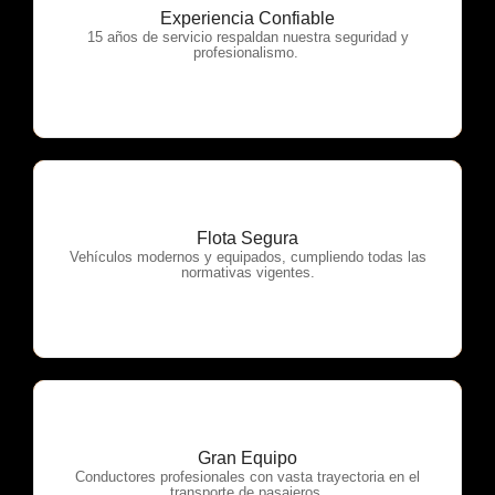
Experiencia Confiable
OTP Servicios
15 años de servicio respaldan nuestra seguridad y
profesionalismo.
Flota Segura
OTP Servicios
Vehículos modernos y equipados, cumpliendo todas las
normativas vigentes.
Gran Equipo
OTP Servicios
Conductores profesionales con vasta trayectoria en el
transporte de pasajeros.