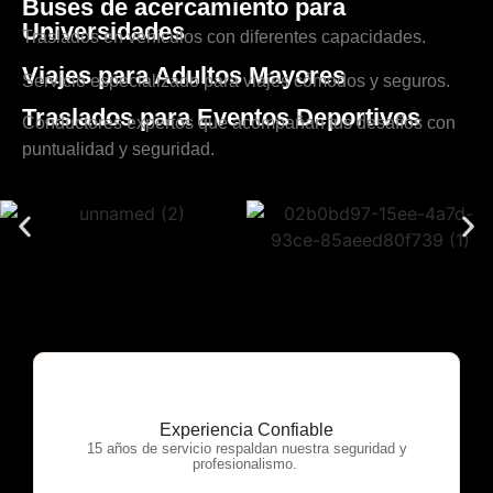
Buses de acercamiento para
Universidades
Traslados en vehículos con diferentes capacidades.
Viajes para Adultos Mayores
Servicio especializado para viajes cómodos y seguros.
Traslados para Eventos Deportivos
Conductores expertos que acompañan tus desafíos con
puntualidad y seguridad.
Experiencia Confiable
OTP Servicios
15 años de servicio respaldan nuestra seguridad y
profesionalismo.