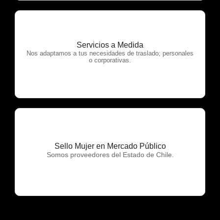
Servicios a Medida
OTP Servicios
Nos adaptamos a tus necesidades de traslado; personales
o corporativas.
Sello Mujer en Mercado Público
OTP Servicios
Somos proveedores del Estado de Chile.