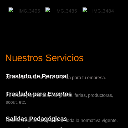
Nuestros Servicios
Traslado de Personal
Ofrecemos soluciones a medida para tu empresa.
Traslado para Eventos
Perfectos para bodas, congresos, ferias, productoras,
scout, etc.
Salidas Pedagógicas
Nuestros buses cumplen con toda la normativa vigente.