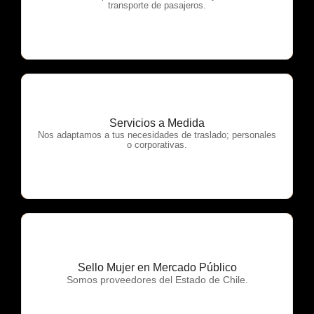
transporte de pasajeros.
Servicios a Medida
OTP Servicios
Nos adaptamos a tus necesidades de traslado; personales
o corporativas.
Sello Mujer en Mercado Público
OTP Servicios
Somos proveedores del Estado de Chile.