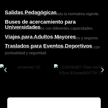
Salidas Pedagógicas
Nuestros buses cumplen con toda la normativa vigente.
Buses de acercamiento para
Universidades
Traslados en vehículos con diferentes capacidades.
Viajes para Adultos Mayores
Servicio especializado para viajes cómodos y seguros.
Traslados para Eventos Deportivos
Conductores expertos que acompañan tus desafíos con
puntualidad y seguridad.