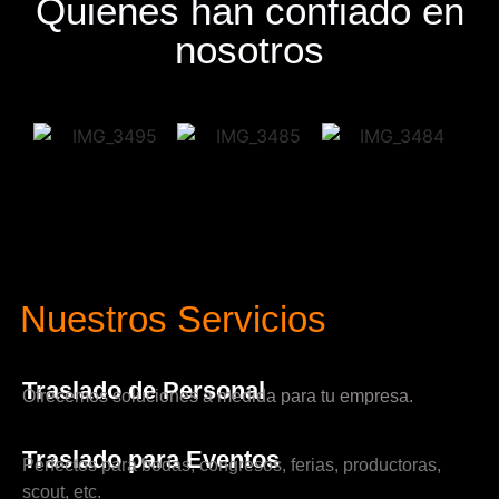
Quienes han confiado en
nosotros
Nuestros Servicios
Traslado de Personal
Ofrecemos soluciones a medida para tu empresa.
Traslado para Eventos
Perfectos para bodas, congresos, ferias, productoras,
scout, etc.