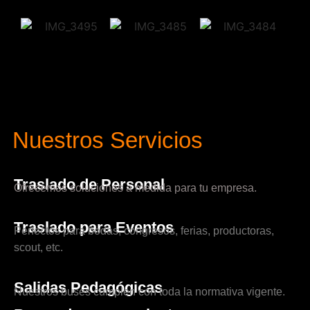
Nuestros Servicios
Traslado de Personal
Ofrecemos soluciones a medida para tu empresa.
Traslado para Eventos
Perfectos para bodas, congresos, ferias, productoras,
scout, etc.
Salidas Pedagógicas
Nuestros buses cumplen con toda la normativa vigente.