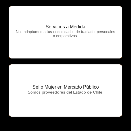
Servicios a Medida
OTP Servicios
Nos adaptamos a tus necesidades de traslado; personales
o corporativas.
Sello Mujer en Mercado Público
OTP Servicios
Somos proveedores del Estado de Chile.