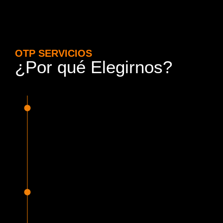
OTP SERVICIOS
¿Por qué Elegirnos?
15 Años de Experiencia y
Responsabilidad
Nuestra experiencia en el rubro nos avala. Contamos con
conductores altamente capacitados, respondemos de
manera rápida y eficiente, garantizando una experiencia de
viaje superior.
Proveedor Habilitado para Trabajar en
Mercado Público
Cumplimos con todas las normativas y una serie de
requisitos, según lo estipulado en la Ley 19.886, que nos