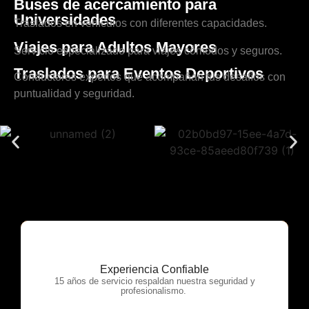
Buses de acercamiento para
Universidades
Traslados en vehículos con diferentes capacidades.
Viajes para Adultos Mayores
Servicio especializado para viajes cómodos y seguros.
Traslados para Eventos Deportivos
Conductores expertos que acompañan tus desafíos con
puntualidad y seguridad.
Experiencia Confiable
OTP Servicios
15 años de servicio respaldan nuestra seguridad y
profesionalismo.