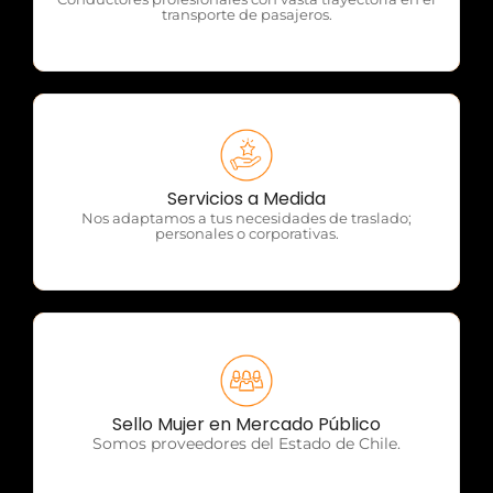
transporte de pasajeros.
OTP Servicios
Servicios a Medida
Nos adaptamos a tus necesidades de traslado;
personales o corporativas.
OTP Servicios
Sello Mujer en Mercado Público
Somos proveedores del Estado de Chile.