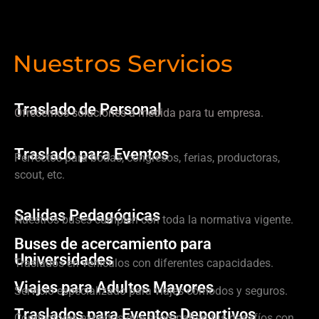
Nuestros Servicios
Traslado de Personal
Ofrecemos soluciones a medida para tu empresa.
Traslado para Eventos
Perfectos para bodas, congresos, ferias, productoras,
scout, etc.
Salidas Pedagógicas
Nuestros buses cumplen con toda la normativa vigente.
Buses de acercamiento para
Universidades
Traslados en vehículos con diferentes capacidades.
Viajes para Adultos Mayores
Servicio especializado para viajes cómodos y seguros.
Traslados para Eventos Deportivos
Conductores expertos que acompañan tus desafíos con