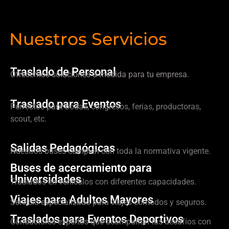
Nuestros Servicios
Traslado de Personal
Ofrecemos soluciones a medida para tu empresa.
Traslado para Eventos
Perfectos para bodas, congresos, ferias, productoras,
scout, etc.
Salidas Pedagógicas
Nuestros buses cumplen con toda la normativa vigente.
Buses de acercamiento para
Universidades
Traslados en vehículos con diferentes capacidades.
Viajes para Adultos Mayores
Servicio especializado para viajes cómodos y seguros.
Traslados para Eventos Deportivos
Conductores expertos que acompañan tus desafíos con