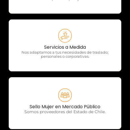
OTP Servicios
Servicios a Medida
Nos adaptamos a tus necesidades de traslado;
personales o corporativas.
OTP Servicios
Sello Mujer en Mercado Público
Somos proveedores del Estado de Chile.