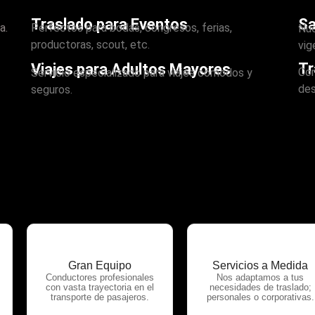
Traslado para Eventos
Sa
a.
Perfectos para bodas, congresos, ferias,
Nue
productoras, scout, etc.
vig
Tr
Viajes para Adultos Mayores
Con
Servicio especializado para viajes cómodos y
des
seguros.
Gran Equipo
Servicios a Medida
Conductores profesionales
Nos adaptamos a tus
con vasta trayectoria en el
necesidades de traslado;
transporte de pasajeros.
personales o corporativas.