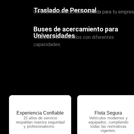
Traslado de Personal
Ofrecemos soluciones a medida para tu empres
Buses de acercamiento para
Universidades
Traslados en vehículos con diferentes
capacidades.
Experiencia Confiable
Flota Segura
15 años de servicio
Vehículos modernos y
respaldan nuestra seguridad
equipados, cumpliendo
y profesionalismo.
todas las normativas
vigentes.