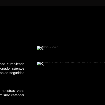
idad cumpliendo
ionado, asientos
rón de seguridad
, nuestras vans
l mismo estándar