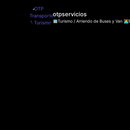
otpservicios
🚍Turismo / Arriendo de Buses y Van
👩‍