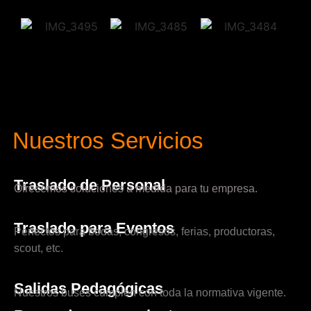
Nuestros Servicios
Traslado de Personal
Ofrecemos soluciones a medida para tu empresa.
Traslado para Eventos
Perfectos para bodas, congresos, ferias, productoras,
scout, etc.
Salidas Pedagógicas
Nuestros buses cumplen con toda la normativa vigente.