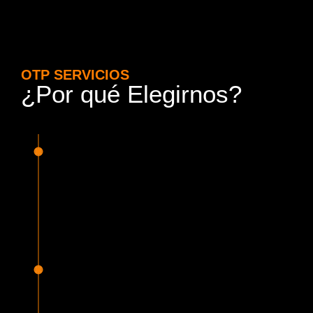
OTP SERVICIOS
¿Por qué Elegirnos?
15 Años de Experiencia y
Responsabilidad
Nuestra experiencia en el rubro nos avala. Contamos con
conductores altamente capacitados, respondemos de
manera rápida y eficiente, garantizando una experiencia de
viaje superior.
Proveedor Habilitado para Trabajar en
Mercado Público
Cumplimos con todas las normativas y una serie de
requisitos, según lo estipulado en la Ley 19.886, que nos