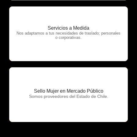
Servicios a Medida
OTP Servicios
Nos adaptamos a tus necesidades de traslado; personales
o corporativas.
Sello Mujer en Mercado Público
OTP Servicios
Somos proveedores del Estado de Chile.