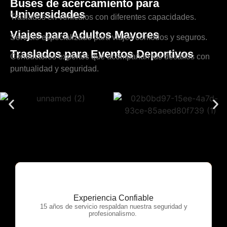
Buses de acercamiento para
Universidades
Traslados en vehículos con diferentes capacidades.
Viajes para Adultos Mayores
Servicio especializado para viajes cómodos y seguros.
Traslados para Eventos Deportivos
Conductores expertos que acompañan tus desafíos con
puntualidad y seguridad.
Experiencia Confiable
OTP Servicios
15 años de servicio respaldan nuestra seguridad y
profesionalismo.