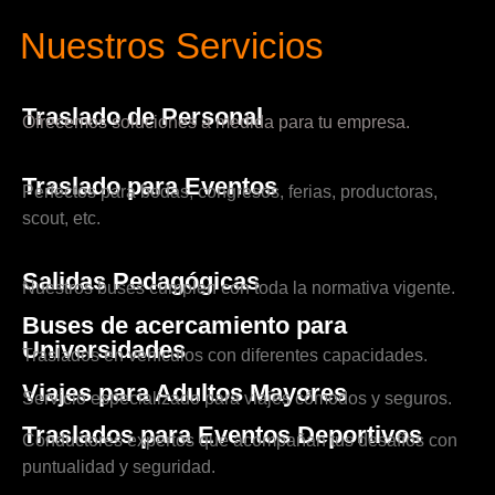
Nuestros Servicios
Traslado de Personal
Ofrecemos soluciones a medida para tu empresa.
Traslado para Eventos
Perfectos para bodas, congresos, ferias, productoras,
scout, etc.
Salidas Pedagógicas
Nuestros buses cumplen con toda la normativa vigente.
Buses de acercamiento para
Universidades
Traslados en vehículos con diferentes capacidades.
Viajes para Adultos Mayores
Servicio especializado para viajes cómodos y seguros.
Traslados para Eventos Deportivos
Conductores expertos que acompañan tus desafíos con
puntualidad y seguridad.