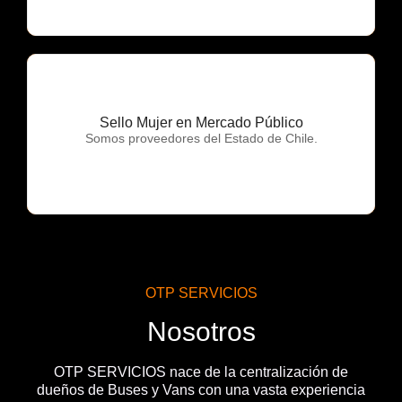
Sello Mujer en Mercado Público
OTP Servicios
Somos proveedores del Estado de Chile.
OTP SERVICIOS
Nosotros
OTP SERVICIOS nace de la centralización de
dueños de Buses y Vans con una vasta experiencia