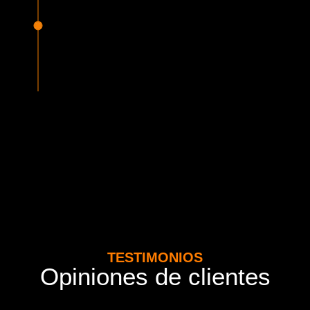
Seguridad Garantizada
Todos nuestros vehículos están equipados con la más
avanzada tecnología en seguridad, cumpliendo con la
normativa vigente del MTT. Además contamos con seguros
adicionales por cada pasajero.
TESTIMONIOS
Opiniones de clientes