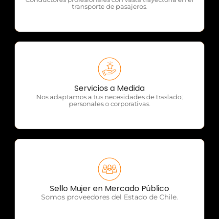
transporte de pasajeros.
OTP Servicios
Servicios a Medida
Nos adaptamos a tus necesidades de traslado;
personales o corporativas.
OTP Servicios
Sello Mujer en Mercado Público
Somos proveedores del Estado de Chile.