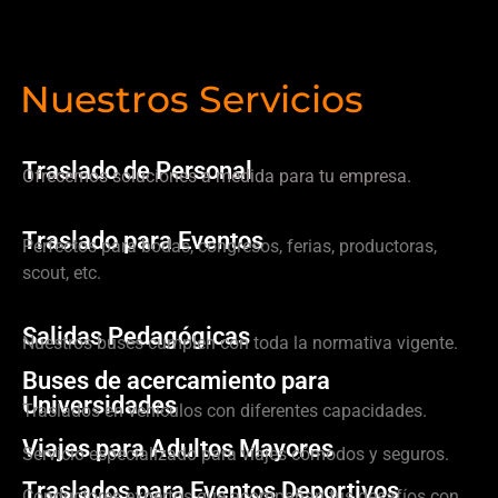
Nuestros Servicios
Traslado de Personal
Ofrecemos soluciones a medida para tu empresa.
Traslado para Eventos
Perfectos para bodas, congresos, ferias, productoras,
scout, etc.
Salidas Pedagógicas
Nuestros buses cumplen con toda la normativa vigente.
Buses de acercamiento para
Universidades
Traslados en vehículos con diferentes capacidades.
Viajes para Adultos Mayores
Servicio especializado para viajes cómodos y seguros.
Traslados para Eventos Deportivos
Conductores expertos que acompañan tus desafíos con