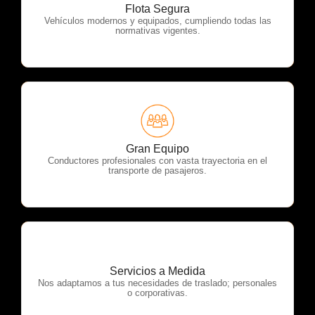
OTP Servicios
Flota Segura
Vehículos modernos y equipados, cumpliendo todas las
normativas vigentes.
OTP Servicios
Gran Equipo
Conductores profesionales con vasta trayectoria en el
transporte de pasajeros.
Servicios a Medida
OTP Servicios
Nos adaptamos a tus necesidades de traslado; personales
o corporativas.