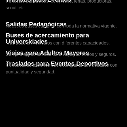
Perfectos para bodas, congresos, ferias, productoras,
scout, etc.
Salidas Pedagógicas
Nuestros buses cumplen con toda la normativa vigente.
Buses de acercamiento para
Universidades
Traslados en vehículos con diferentes capacidades.
Viajes para Adultos Mayores
Servicio especializado para viajes cómodos y seguros.
Traslados para Eventos Deportivos
Conductores expertos que acompañan tus desafíos con
puntualidad y seguridad.