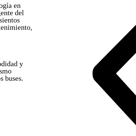
ogía en
ente del
sientos
tenimiento,
odidad y
ismo
s buses.