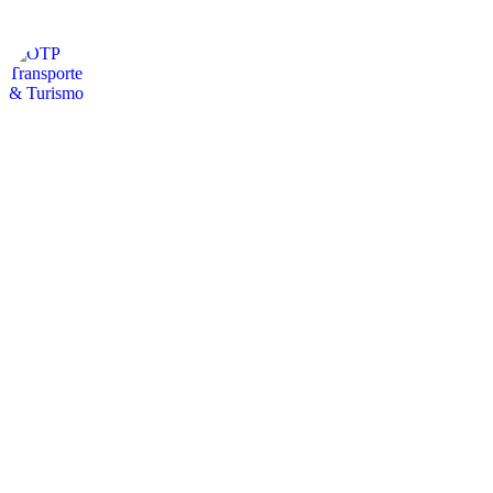
otpservicios
🚍Turismo / Arriendo de Buses y Van
👩‍💻Empresa Familiar + 