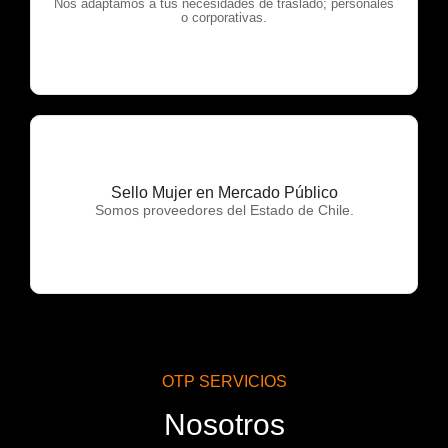
OTP Servicios
Nos adaptamos a tus necesidades de traslado; personales
o corporativas.
Sello Mujer en Mercado Público
OTP Servicios
Somos proveedores del Estado de Chile.
OTP SERVICIOS
Nosotros