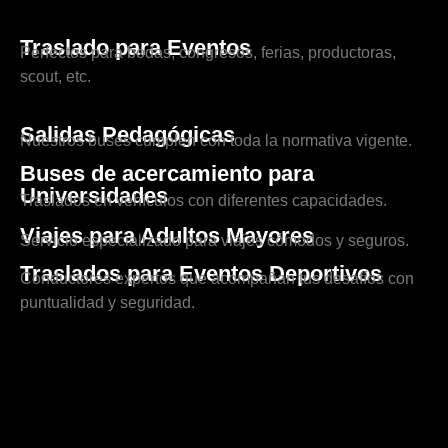
Traslado para Eventos
Perfectos para bodas, congresos, ferias, productoras,
scout, etc.
Salidas Pedagógicas
Nuestros buses cumplen con toda la normativa vigente.
Buses de acercamiento para
Universidades
Traslados en vehículos con diferentes capacidades.
Viajes para Adultos Mayores
Servicio especializado para viajes cómodos y seguros.
Traslados para Eventos Deportivos
Conductores expertos que acompañan tus desafíos con
puntualidad y seguridad.