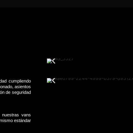
idad cumpliendo
ionado, asientos
rón de seguridad
, nuestras vans
l mismo estándar