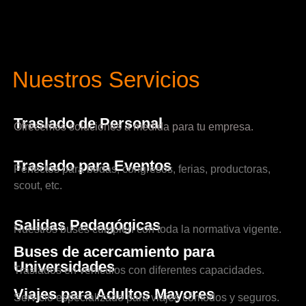
Nuestros Servicios
Traslado de Personal
Ofrecemos soluciones a medida para tu empresa.
Traslado para Eventos
Perfectos para bodas, congresos, ferias, productoras,
scout, etc.
Salidas Pedagógicas
Nuestros buses cumplen con toda la normativa vigente.
Buses de acercamiento para
Universidades
Traslados en vehículos con diferentes capacidades.
Viajes para Adultos Mayores
Servicio especializado para viajes cómodos y seguros.