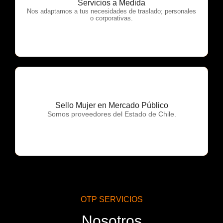
Servicios a Medida
OTP Servicios
Nos adaptamos a tus necesidades de traslado; personales
o corporativas.
Sello Mujer en Mercado Público
OTP Servicios
Somos proveedores del Estado de Chile.
OTP SERVICIOS
Nosotros