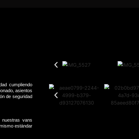
idad cumpliendo
ionado, asientos
rón de seguridad
, nuestras vans
l mismo estándar