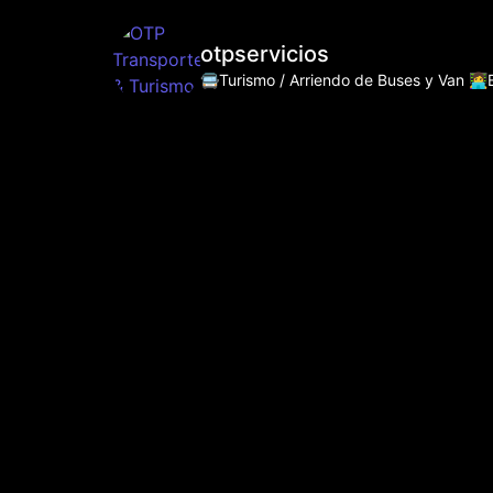
otpservicios
🚍Turismo / Arriendo de Buses y Van
👩‍