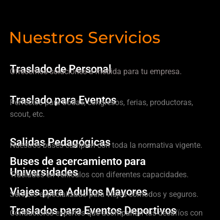
Nuestros Servicios
Traslado de Personal
Ofrecemos soluciones a medida para tu empresa.
Traslado para Eventos
Perfectos para bodas, congresos, ferias, productoras,
scout, etc.
Salidas Pedagógicas
Nuestros buses cumplen con toda la normativa vigente.
Buses de acercamiento para
Universidades
Traslados en vehículos con diferentes capacidades.
Viajes para Adultos Mayores
Servicio especializado para viajes cómodos y seguros.
Traslados para Eventos Deportivos
Conductores expertos que acompañan tus desafíos con