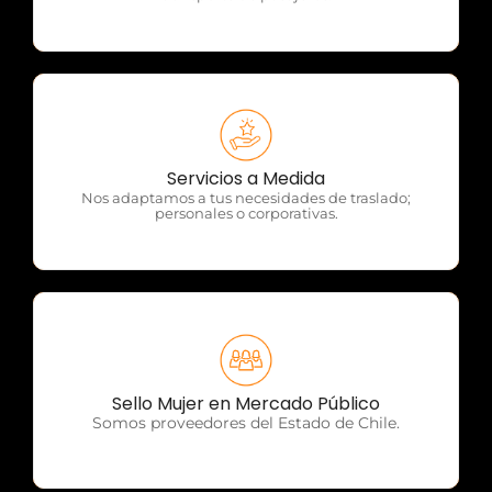
OTP Servicios
Servicios a Medida
Nos adaptamos a tus necesidades de traslado;
personales o corporativas.
OTP Servicios
Sello Mujer en Mercado Público
Somos proveedores del Estado de Chile.