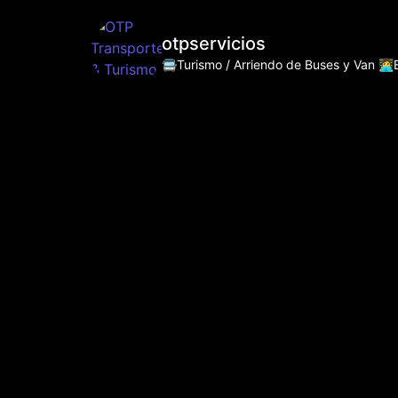
otpservicios
🚍Turismo / Arriendo de Buses y Van
👩‍