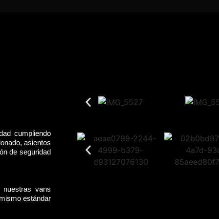
idad cumpliendo
ionado, asientos
rón de seguridad
, nuestras vans
l mismo estándar