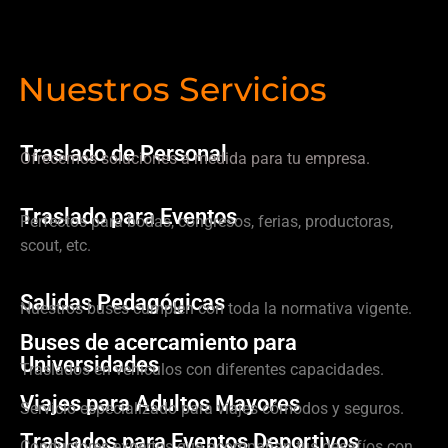
Nuestros Servicios
Traslado de Personal
Ofrecemos soluciones a medida para tu empresa.
Traslado para Eventos
Perfectos para bodas, congresos, ferias, productoras,
scout, etc.
Salidas Pedagógicas
Nuestros buses cumplen con toda la normativa vigente.
Buses de acercamiento para
Universidades
Traslados en vehículos con diferentes capacidades.
Viajes para Adultos Mayores
Servicio especializado para viajes cómodos y seguros.
Traslados para Eventos Deportivos
Conductores expertos que acompañan tus desafíos con