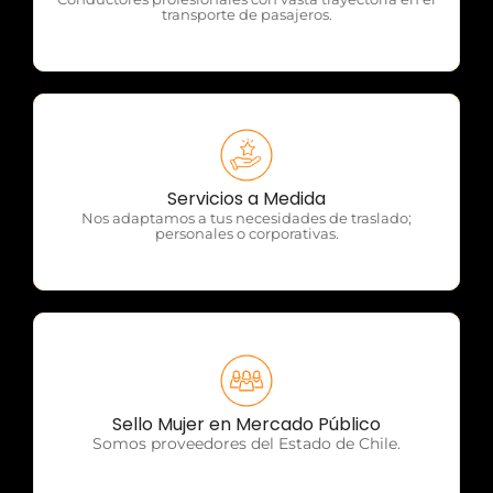
transporte de pasajeros.
OTP Servicios
Servicios a Medida
Nos adaptamos a tus necesidades de traslado;
personales o corporativas.
OTP Servicios
Sello Mujer en Mercado Público
Somos proveedores del Estado de Chile.