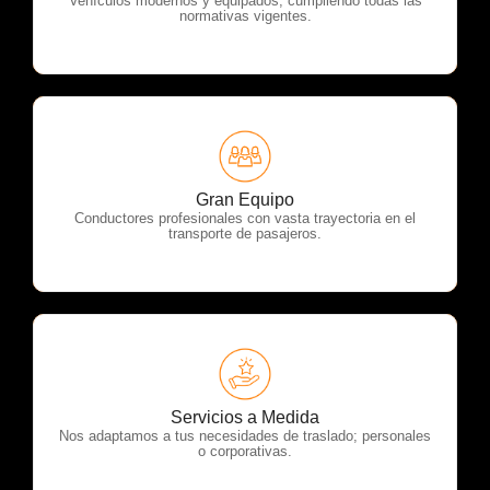
Vehículos modernos y equipados, cumpliendo todas las
normativas vigentes.
OTP Servicios
Gran Equipo
Conductores profesionales con vasta trayectoria en el
transporte de pasajeros.
OTP Servicios
Servicios a Medida
Nos adaptamos a tus necesidades de traslado; personales
o corporativas.