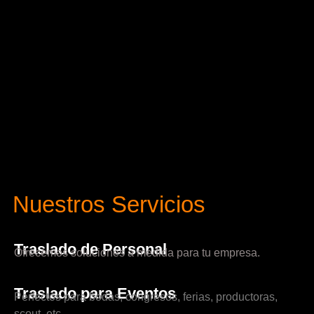
Nuestros Servicios
Traslado de Personal
Ofrecemos soluciones a medida para tu empresa.
Traslado para Eventos
Perfectos para bodas, congresos, ferias, productoras,
scout, etc.