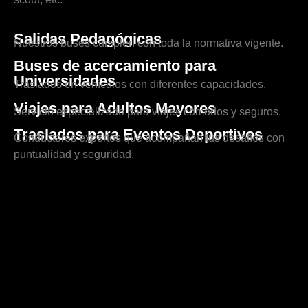
Salidas Pedagógicas
Nuestros buses cumplen con toda la normativa vigente.
Buses de acercamiento para
Universidades
Traslados en vehículos con diferentes capacidades.
Viajes para Adultos Mayores
Servicio especializado para viajes cómodos y seguros.
Traslados para Eventos Deportivos
Conductores expertos que acompañan tus desafíos con
puntualidad y seguridad.