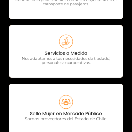
transporte de pasajeros.
OTP Servicios
Servicios a Medida
Nos adaptamos a tus necesidades de traslado;
personales o corporativas.
OTP Servicios
Sello Mujer en Mercado Público
Somos proveedores del Estado de Chile.