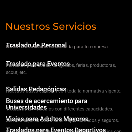
Nuestros Servicios
Traslado de Personal
Ofrecemos soluciones a medida para tu empresa.
Traslado para Eventos
Perfectos para bodas, congresos, ferias, productoras,
scout, etc.
Salidas Pedagógicas
Nuestros buses cumplen con toda la normativa vigente.
Buses de acercamiento para
Universidades
Traslados en vehículos con diferentes capacidades.
Viajes para Adultos Mayores
Servicio especializado para viajes cómodos y seguros.
Traslados para Eventos Deportivos
Conductores expertos que acompañan tus desafíos con