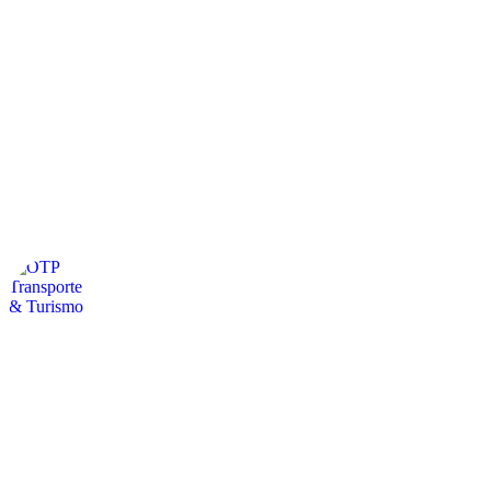
otpservicios
🚍Turismo / Arriendo de Buses y Van
👩‍💻Empresa Familiar + 