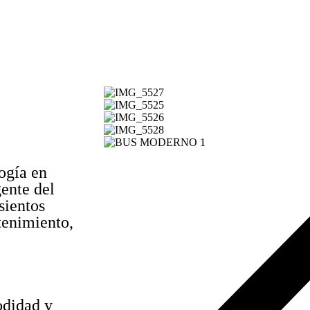
ogía en
ente del
sientos
tenimiento,
odidad y