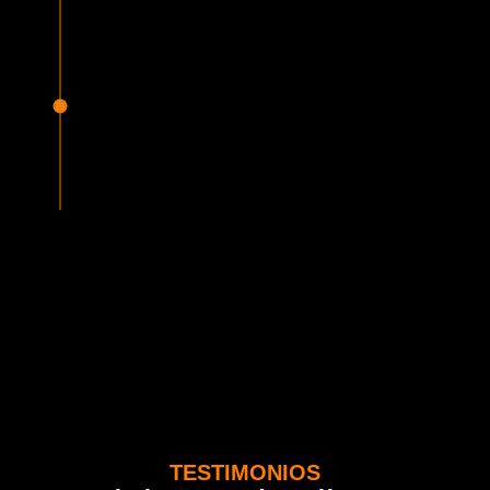
Nuestra empresa refuerza día a día el compromiso con la
igualdad de género.
Seguridad Garantizada
Todos nuestros vehículos están equipados con la más
avanzada tecnología en seguridad, cumpliendo con la
normativa vigente del MTT. Además contamos con seguros
adicionales por cada pasajero.
TESTIMONIOS