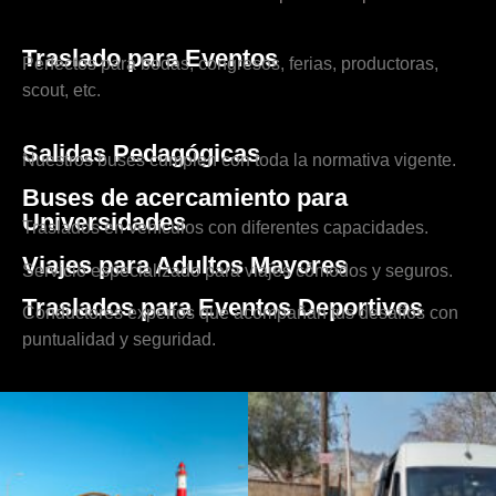
Traslado para Eventos
Perfectos para bodas, congresos, ferias, productoras,
scout, etc.
Salidas Pedagógicas
Nuestros buses cumplen con toda la normativa vigente.
Buses de acercamiento para
Universidades
Traslados en vehículos con diferentes capacidades.
Viajes para Adultos Mayores
Servicio especializado para viajes cómodos y seguros.
Traslados para Eventos Deportivos
Conductores expertos que acompañan tus desafíos con
puntualidad y seguridad.