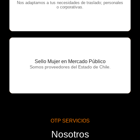
OTP Servicios
Nos adaptamos a tus necesidades de traslado; personales
o corporativas.
Sello Mujer en Mercado Público
OTP Servicios
Somos proveedores del Estado de Chile.
OTP SERVICIOS
Nosotros