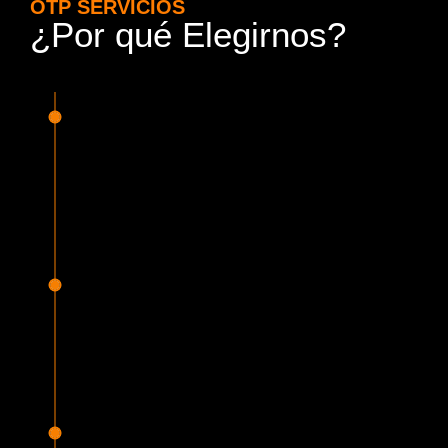
OTP SERVICIOS
¿Por qué Elegirnos?
15 Años de Experiencia y
Responsabilidad
Nuestra experiencia en el rubro nos avala. Contamos con
conductores altamente capacitados, respondemos de
manera rápida y eficiente, garantizando una experiencia de
viaje superior.
Proveedor Habilitado para Trabajar en
Mercado Público
Cumplimos con todas las normativas y una serie de
requisitos, según lo estipulado en la Ley 19.886, que nos
permiten ser proveedores del Estado de Chile, contando
con una activa participación en Mercado Público.
Sello Empresa Mujer