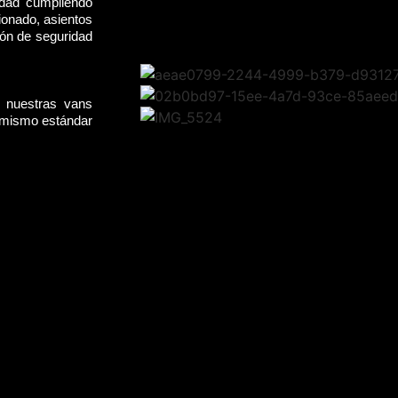
idad cumpliendo
ionado, asientos
rón de seguridad
, nuestras vans
l mismo estándar