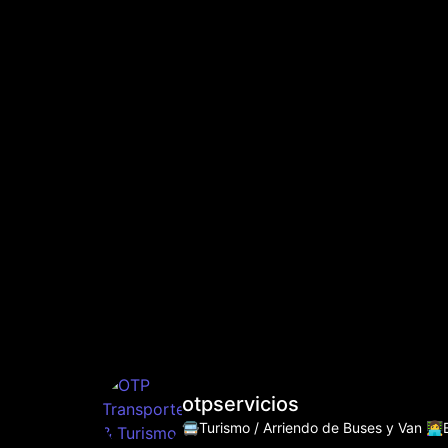
otpservicios
🚍Turismo / Arriendo de Buses y Van
👩‍