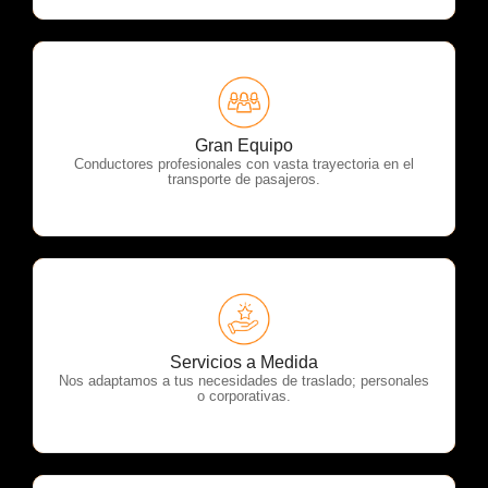
OTP Servicios
Gran Equipo
Conductores profesionales con vasta trayectoria en el
transporte de pasajeros.
OTP Servicios
Servicios a Medida
Nos adaptamos a tus necesidades de traslado; personales
o corporativas.