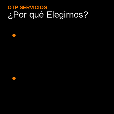
OTP SERVICIOS
¿Por qué Elegirnos?
15 Años de Experiencia y
Responsabilidad
Nuestra experiencia en el rubro nos avala. Contamos con
conductores altamente capacitados, respondemos de
manera rápida y eficiente, garantizando una experiencia de
viaje superior.
Proveedor Habilitado para Trabajar en
Mercado Público
Cumplimos con todas las normativas y una serie de
requisitos, según lo estipulado en la Ley 19.886, que nos
permiten ser proveedores del Estado de Chile, contando
con una activa participación en Mercado Público.
Sello Empresa Mujer