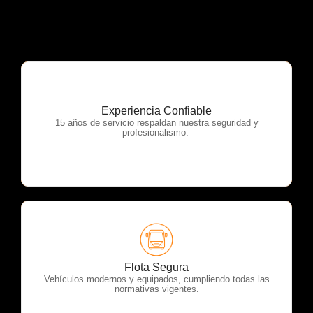
Experiencia Confiable
OTP Servicios
15 años de servicio respaldan nuestra seguridad y
profesionalismo.
OTP Servicios
Flota Segura
Vehículos modernos y equipados, cumpliendo todas las
normativas vigentes.