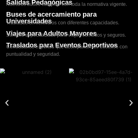
Salidas Pedagógicas
Nuestros buses cumplen con toda la normativa vigente.
Buses de acercamiento para
Universidades
Traslados en vehículos con diferentes capacidades.
Viajes para Adultos Mayores
Servicio especializado para viajes cómodos y seguros.
Traslados para Eventos Deportivos
Conductores expertos que acompañan tus desafíos con
puntualidad y seguridad.