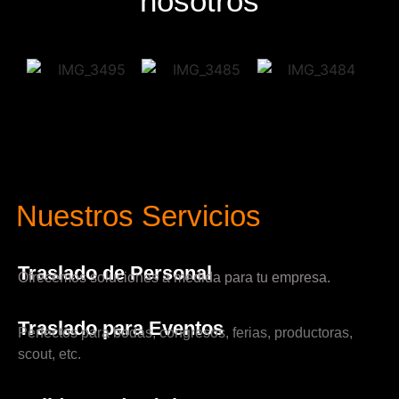
nosotros
Nuestros Servicios
Traslado de Personal
Ofrecemos soluciones a medida para tu empresa.
Traslado para Eventos
Perfectos para bodas, congresos, ferias, productoras,
scout, etc.