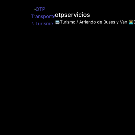
otpservicios
🚍Turismo / Arriendo de Buses y Van
👩‍