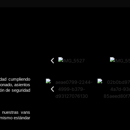
idad cumpliendo
ionado, asientos
rón de seguridad
, nuestras vans
l mismo estándar