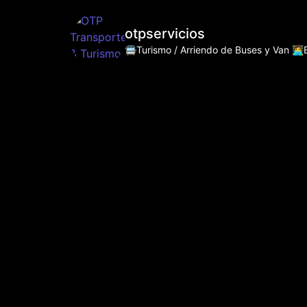
otpservicios
🚍Turismo / Arriendo de Buses y Van
👩‍