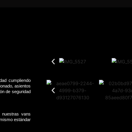
idad cumpliendo
ionado, asientos
rón de seguridad
, nuestras vans
l mismo estándar