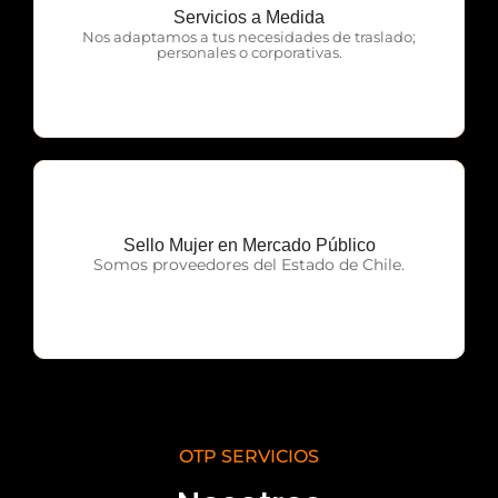
Servicios a Medida
OTP Servicios
Nos adaptamos a tus necesidades de traslado;
personales o corporativas.
Sello Mujer en Mercado Público
OTP Servicios
Somos proveedores del Estado de Chile.
OTP SERVICIOS