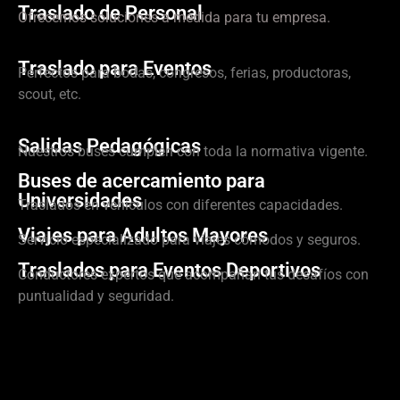
Traslado de Personal
Ofrecemos soluciones a medida para tu empresa.
Traslado para Eventos
Perfectos para bodas, congresos, ferias, productoras,
scout, etc.
Salidas Pedagógicas
Nuestros buses cumplen con toda la normativa vigente.
Buses de acercamiento para
Universidades
Traslados en vehículos con diferentes capacidades.
Viajes para Adultos Mayores
Servicio especializado para viajes cómodos y seguros.
Traslados para Eventos Deportivos
Conductores expertos que acompañan tus desafíos con
puntualidad y seguridad.