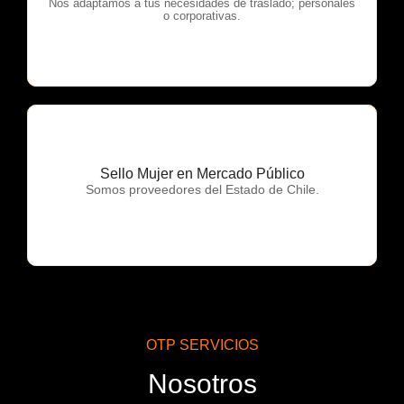
OTP Servicios
Nos adaptamos a tus necesidades de traslado; personales
o corporativas.
Sello Mujer en Mercado Público
OTP Servicios
Somos proveedores del Estado de Chile.
OTP SERVICIOS
Nosotros