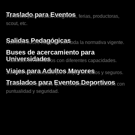
Traslado para Eventos
Perfectos para bodas, congresos, ferias, productoras,
scout, etc.
Salidas Pedagógicas
Nuestros buses cumplen con toda la normativa vigente.
Buses de acercamiento para
Universidades
Traslados en vehículos con diferentes capacidades.
Viajes para Adultos Mayores
Servicio especializado para viajes cómodos y seguros.
Traslados para Eventos Deportivos
Conductores expertos que acompañan tus desafíos con
puntualidad y seguridad.